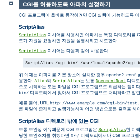
CGI를 허용하도록 아파치 설정하기
CGI 프로그램이 올바로 동작하려면 CGI 실행이 가능하도록 
ScriptAlias
지시어를 사용하면 아파치는 특정 디렉토리를 CG
ScriptAlias
트가 자원을 요청하면 자원을 실행하려고 시도한다.
지시어는 다음과 같이 사용한다.
ScriptAlias
ScriptAlias /cgi-bin/ /usr/local/apache2/cgi-
위 예제는 아파치를 기본 장소에 설치한 경우
apache2.conf
응한다.
와
는 보통
디렉토
Alias
ScriptAlias
DocumentRoot
으로 시작하는 모든 파일을 CGI 프로그램으로 취급하는 점이
디렉토리에서 찾아서 CGI 프로그램으로 처리하라고 알린
bin/
예를 들어, URL
http://www.example.com/cgi-bin/test.
론 파일이 존재하고 실행가능하며 어떤 방법으로든 출력을 해야
ScriptAlias 디렉토리 밖에 있는 CGI
보통 보안상 이유때문에 CGI 프로그램은
한 디렉
ScriptAlias
당한 보안조치를 취했다면 아무 디렉토리에서나 CGI 프로그램을