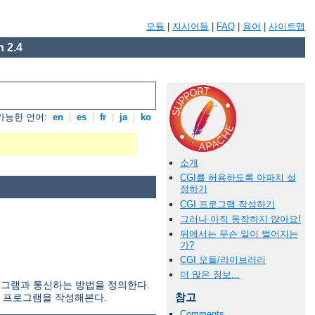
모듈
|
지시어들
|
FAQ
|
용어
|
사이트맵
 2.4
가능한 언어:
en
|
es
|
fr
|
ja
|
ko
소개
CGI를 허용하도록 아파치 설
정하기
CGI 프로그램 작성하기
그러나 아직 동작하지 않아요!
뒤에서는 무슨 일이 벌어지는
가?
CGI 모듈/라이브러리
더 많은 정보...
부 프로그램과 통신하는 방법을 정의한다.
참고
I 프로그램을 작성해본다.
Comments