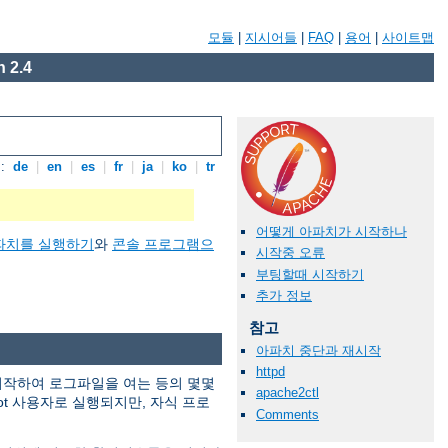
모듈
|
지시어들
|
FAQ
|
용어
|
사이트맵
 2.4
:
de
|
en
|
es
|
fr
|
ja
|
ko
|
tr
어떻게 아파치가 시작하나
파치를 실행하기
와
콘솔 프로그램으
시작중 오류
부팅할때 시작하기
추가 정보
참고
아파치 중단과 재시작
httpd
 시작하여 로그파일을 여는 등의 몇몇
apache2ctl
ot 사용자로 실행되지만, 자식 프로
Comments