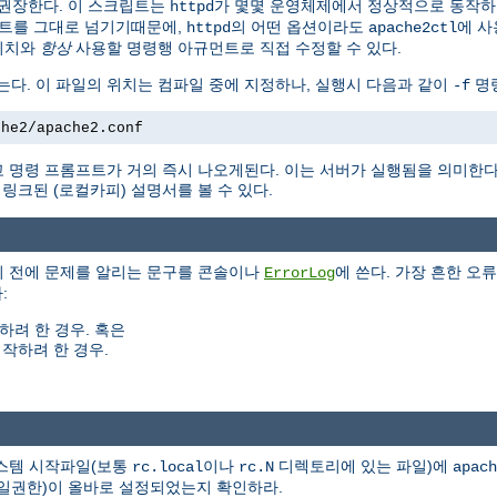
권장한다. 이 스크립트는
가 몇몇 운영체제에서 정상적으로 동작
httpd
트를 그대로 넘기기때문에,
의 어떤 옵션이라도
에 사
httpd
apache2ctl
위치와
항상
사용할 명령행 아규먼트로 직접 수정할 수 있다.
는다. 이 파일의 위치는 컴파일 중에 지정하나, 실행시 다음과 같이
명령
-f
che2/apache2.conf
 명령 프롬프트가 거의 즉시 나오게된다. 이는 서버가 실행됨을 의미한
크된 (로컬카피) 설명서를 볼 수 있다.
기 전에 문제를 알리는 문구를 콘솔이나
에 쓴다. 가장 흔한 오류
ErrorLog
:
하려 한 경우. 혹은
작하려 한 경우.
시스템 시작파일(보통
이나
디렉토리에 있는 파일)에
rc.local
rc.N
apach
(파일권한)이 올바로 설정되었는지 확인하라.