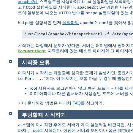
apache2ctl
스크립트를 사용하여
실행파일을 시작하길 
httpd
고
실행파일을 시작한다.
은 명령행 아규먼
httpd
apache2ctl
트의 앞부분에 나오는
변수를
실행파일이 있는 
HTTPD
httpd
를 실행하면 먼저
설정파일
를 찾아서 읽
httpd
apache2.conf
/usr/local/apache2/bin/apache2ctl -f /etc/apa
시작하는 과정에서 문제가 없다면, 서버는 터미널에서 떨어지고
디렉토리에 있는 테스트 페이지와 그 페이지에 링
DocumentRoot
시작중 오류
아파치가 시작하는 과정중에 심각한 문제가 발생하면, 종료하
"이다. 이 메세지는 보통 다음 두 경우에 발생한다
to Port ...
root 사용자로 로그인하지 않고 특권 포트에 서버를 시작
이미 아파치나 다른 웹서버가 사용중인 포트에 서버를 시
기타 문제해결 방법은 아파치
FAQ
를 참고하라.
부팅할때 시작하기
시스템이 재시작한 후에도 서버가 계속 실행되길 바란다면, 
파치는 root로 시작된다. 이전에 서버의 보안이나 접근 제한