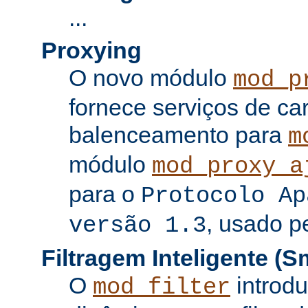
...
Proxying
O novo módulo
mod_p
fornece serviços de c
balenceamento para
m
módulo
mod_proxy_a
para o
Protocolo Ap
, usado p
versão 1.3
Filtragem Inteligente (Sm
O
introdu
mod_filter