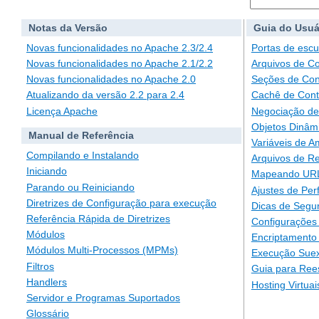
Notas da Versão
Guia do Usuá
Novas funcionalidades no Apache 2.3/2.4
Portas de escu
Novas funcionalidades no Apache 2.1/2.2
Arquivos de C
Novas funcionalidades no Apache 2.0
Seções de Con
Atualizando da versão 2.2 para 2.4
Cachê de Con
Licença Apache
Negociação de
Objetos Dinâm
Manual de Referência
Variáveis de A
Compilando e Instalando
Arquivos de Re
Iniciando
Mapeando URLs
Parando ou Reiniciando
Ajustes de Pe
Diretrizes de Configuração para execução
Dicas de Segu
Referência Rápida de Diretrizes
Configurações 
Módulos
Encriptamento
Módulos Multi-Processos (MPMs)
Execução Suex
Filtros
Guia para Ree
Handlers
Hosting Virtuai
Servidor e Programas Suportados
Glossário