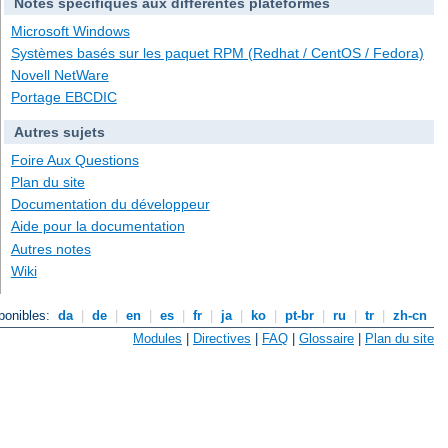
Notes spécifiques aux différentes plateformes
Microsoft Windows
Systèmes basés sur les paquet RPM (Redhat / CentOS / Fedora)
Novell NetWare
Portage EBCDIC
Autres sujets
Foire Aux Questions
Plan du site
Documentation du développeur
Aide pour la documentation
Autres notes
Wiki
ponibles:
da
|
de
|
en
|
es
|
fr
|
ja
|
ko
|
pt-br
|
ru
|
tr
|
zh-cn
Modules
|
Directives
|
FAQ
|
Glossaire
|
Plan du site