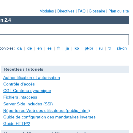
Modules
|
Directives
|
FAQ
|
Glossaire
|
Plan du site
n 2.4
ponibles:
da
|
de
|
en
|
es
|
fr
|
ja
|
ko
|
pt-br
|
ru
|
tr
|
zh-cn
Recettes / Tutoriels
Authentification et autorisation
Contrôle d'accès
CGI: Contenu dynamique
Fichiers .htaccess
Server Side Includes (SSI)
Répertoires Web des utilisateurs (public_html)
Guide de configuration des mandataires inverses
Guide HTTP/2