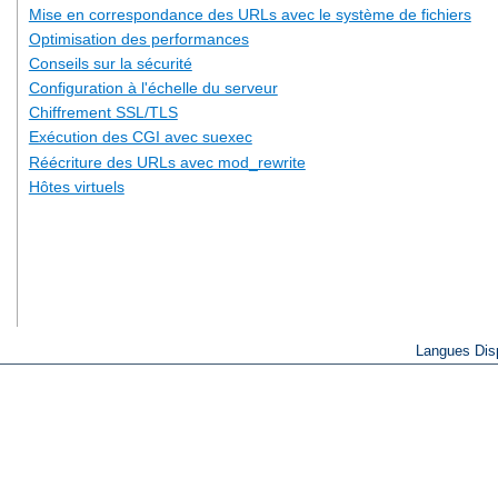
Mise en correspondance des URLs avec le système de fichiers
Optimisation des performances
Conseils sur la sécurité
Configuration à l'échelle du serveur
Chiffrement SSL/TLS
Exécution des CGI avec suexec
Réécriture des URLs avec mod_rewrite
Hôtes virtuels
Langues Dis