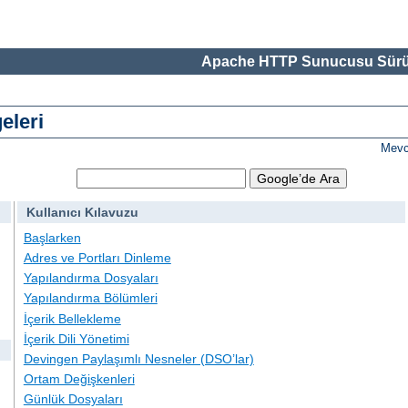
Apache HTTP Sunucusu Sürü
eleri
Mevc
Kullanıcı Kılavuzu
Başlarken
Adres ve Portları Dinleme
Yapılandırma Dosyaları
Yapılandırma Bölümleri
İçerik Bellekleme
İçerik Dili Yönetimi
Devingen Paylaşımlı Nesneler (DSO’lar)
Ortam Değişkenleri
Günlük Dosyaları