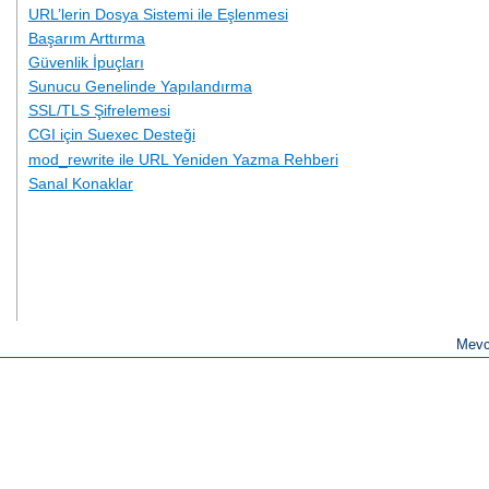
URL’lerin Dosya Sistemi ile Eşlenmesi
Başarım Arttırma
Güvenlik İpuçları
Sunucu Genelinde Yapılandırma
SSL/TLS Şifrelemesi
CGI için Suexec Desteği
mod_rewrite ile URL Yeniden Yazma Rehberi
Sanal Konaklar
Mevc