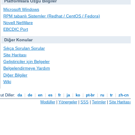
Platformlara Özgü Bilgiler
Microsoft Windows
RPM tabanlı Sistemler (Redhat / CentOS / Fedora)
Novell NetWare
EBCDIC Port
Diğer Konular
Sıkça Sorulan Sorular
Site Haritası
Geliştiriciler için Belgeler
Belgelendirmeye Yardım
Diğer Bilgiler
Wiki
ut Diller:
da
|
de
|
en
|
es
|
fr
|
ja
|
ko
|
pt-br
|
ru
|
tr
|
zh-cn
Modüller
|
Yönergeler
|
SSS
|
Terimler
|
Site Haritası