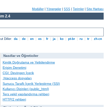
Modüller
|
Yönergeler
|
SSS
|
Terimler
|
Site Haritası
m 2.4
ut Diller:
da
|
de
|
en
|
es
|
fr
|
ja
|
ko
|
pt-br
|
ru
|
tr
|
zh-cn
Nasıllar ve Öğreticiler
Kimlik Doğrulama ve Yetkilendirme
Erişim Denetimi
CGI: Devingen İçerik
.htaccess dosyaları
Sunucu Taraflı İçerik Yerleştirme (SSI)
Kullanıcı Dizinleri (public_html)
Ters vekil yapılandırma rehberi
HTTP/2 rehberi