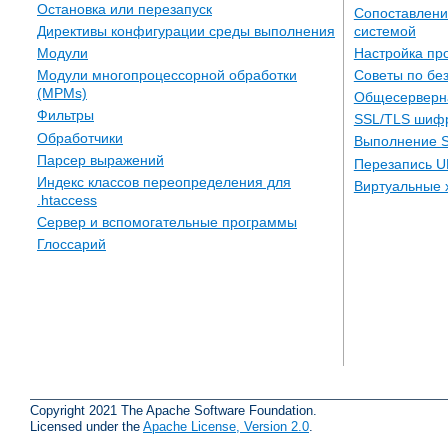
Остановка или перезапуск
Сопоставлени
системой
Директивы конфигурации среды выполнения
Настройка пр
Модули
Советы по бе
Модули многопроцессорной обработки
(MPMs)
Общесерверн
Фильтры
SSL/TLS шиф
Обработчики
Выполнение S
Парсер выражений
Перезапись U
Индекс классов переопределения для
Виртуальные 
.htaccess
Сервер и вспомогательные программы
Глоссарий
Copyright 2021 The Apache Software Foundation.
Licensed under the
Apache License, Version 2.0
.